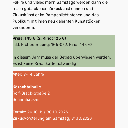
Fakire und vieles mehr. Samstags werden dann die
frisch gebackenen Zirkuskünstlerinnen und
Zirkuskünstler im Rampenlicht stehen und das
Publikum mit ihren neu gelernten Kunststücken
verzaubern.
Preis: 145 € (2. Kind: 125 €)
inkl. Frühbetreuung: 165 € (2. Kind: 145 €)
In diesem Jahr muss der Betrag überwiesen werden.
Es ist keine Kreditkarte notwendig.
Alter: 8-14 Jahre
Körschtalhalle
Rolf-Brack-Straße 2
Scharnhausen
Termin: 26.10. bis 30.10.2026
Zirkusvorstellung am Samstag, 31.10.2026